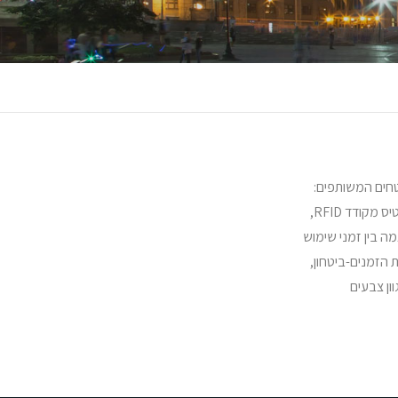
שטחים המשותפים:
דלתות אש, בהלה, מילוט. מערכות בקרה לכניסה למלון ולאזורים נבחרים (לפי הרשאות). מגוון פתרונות לחדרי האירוח – דלתות, מערכות נעילה מבוססות כרטיס מקודד RFID,
התאמה בין זמני שימוש
 הזמנים-ביטחון,
ון צבעים