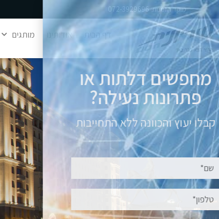
מוקד הזמנות: 072-3929696
דף הבית
אודותינו
מותגים
מחפשים דלתות או
פתרונות נעילה?
קבלו יעוץ והכוונה ללא התחייבות