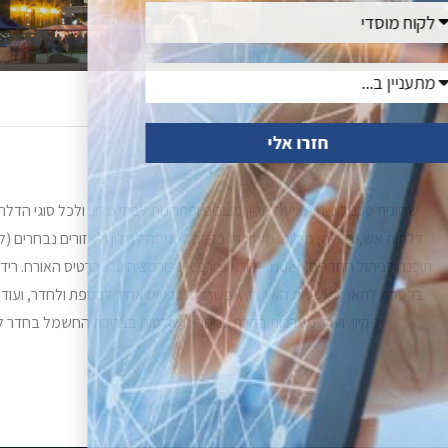
חזרו אלי
שריונית טכנולוגיות מציעה מגוון מוצרים ופתרונות לבתי מלון, ולכל סוגי 
תוכנה לניהול החדרים, rider –קורא וצורב אינפורמציה ע"
בכספת לתאריכי ושעות האירוח, אפשרות לכרטיס אחיד לכספת ולחדר, ועוד.
ניקיון, ועוד. מערכות בקרת כניסה השולטות בצריכת החשמל בחדר ל